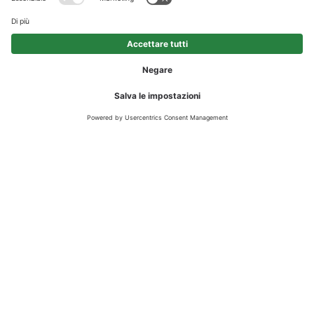
GARANZIA DI QUALITÀ
La Beton Eisack fa affidamento su qualità, affidabilità e
capacità di innovazione. Così che anche Voi possiate fare
sempre affidamento su di noi.
Il nostro gruppo aziendale è in possesso di tutte le certificazioni
importanti e opera secondo le attuali normative. In caso vi serva
uno dei nostri certificati, non esitate a contattarci. Vi invieremo
volentieri il documento corrispondente.