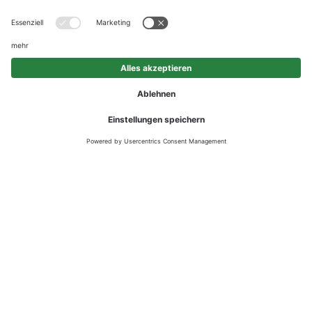
QUALITÄT
Beton Eisack baut auf Qualität, Zuverlässigkeit und
Innovationsfähigkeit. Damit Sie jederzeit auf uns bauen
können.
Um eine konstante, erstklassige Produktqualität am jüngsten Stand
der Technik sicherzustellen, investieren wir laufend in Know-how,
innovative Fertigungsverfahren, moderne Produktionsanlagen,
einzigartige Lösungsansätze sowie regen Wissensaustausch mit