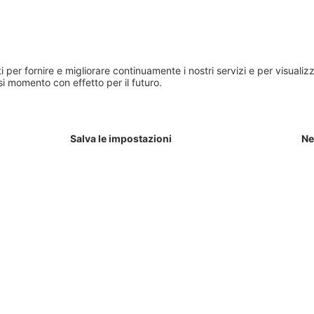
I E IN POSIZIONI
 VANTAGGI DELLE
 l'asse nord-sud tra Vipiteno e Bolzano. La posizione
iche rendono il nostro gruppo aziendale il riferimento
le e stradale.