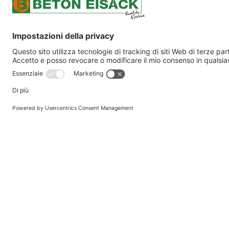
VICINE AI CLIENT
STRATEGICHE – I
NOSTRE SEDI
La Beton Eisack è presente in otto filiali lungo
facilmente raggiungibile e le competenze specif
più importante dell'Alto Adige per l'edilizia civi