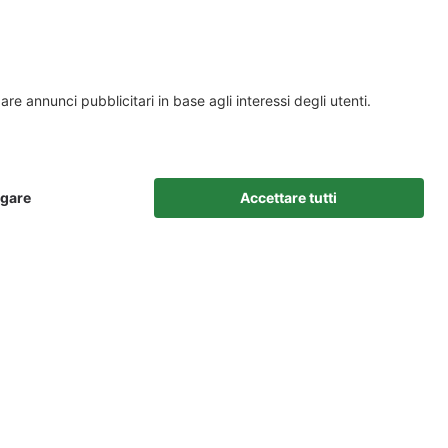
AZIENDA
MISSIONE
QUALITÀ
GRUPPO
SEDI
OFFERTE DI LAVORO
CONTATTO
PROGETTI