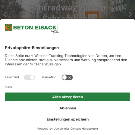
Fahrradweg Biotop
Schrambach
UNSERE LEISTUNGEN
Lieferung von Spezialbeton mit leicht dehnbaren, umweltneutralen
Drainageeigenschaften